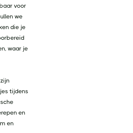
kbaar voor
zullen we
en die je
oorbereid
n, waar je
zijn
es tijdens
ische
ierepen en
am en