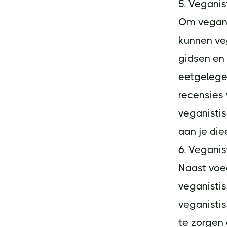
5. Veganis
Om veganis
kunnen veg
gidsen en
eetgelegen
recensies 
veganistis
aan je di
6. Vegani
Naast voe
veganistis
veganisti
te zorgen 