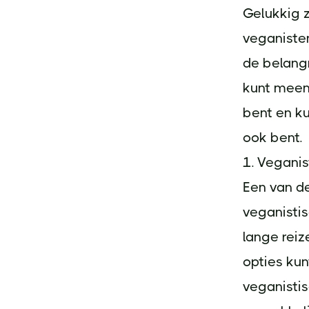
Gelukkig 
veganisten,
de belang
kunt meene
bent en ku
ook bent.
1. Vegani
Een van de
veganistis
lange rei
opties kun
veganisti