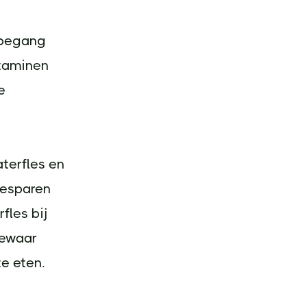
 toegang
itaminen
e
terfles en
besparen
fles bij
bewaar
te eten.