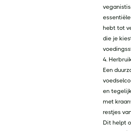
veganistis
essentiële
hebt tot v
die je kie
voedingss
4. Herbrui
Een duurza
voedselco
en tegelij
met kraanw
restjes va
Dit helpt 