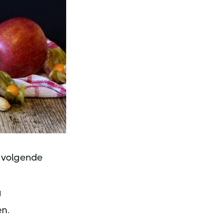
e volgende
g
n.