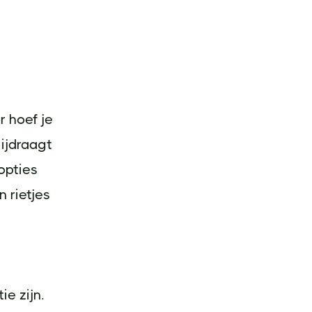
e
r hoef je
ijdraagt
 opties
 rietjes
e zijn.