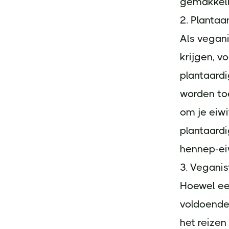
gemakkeli
2. Plantaa
Als vegani
krijgen, v
plantaard
worden to
om je eiwi
plantaardi
hennep-ei
3. Veganis
Hoewel ee
voldoende
het reize