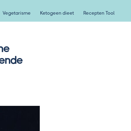
Vegetarisme
Ketogeen dieet
Recepten Tool
he
gende