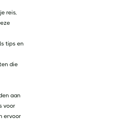
e reis,
Deze
s tips en
ten die
eden aan
s voor
m ervoor