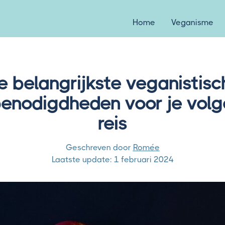
Home
Veganisme
e belangrijkste veganistisc
benodigdheden voor je vol
reis
Geschreven door
Romée
Laatste update:
1 februari 2024