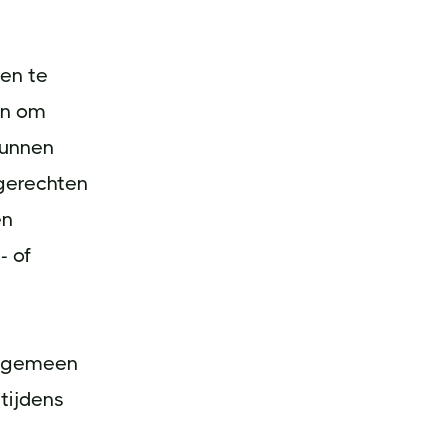
nen te
ijn om
kunnen
gerechten
en
- of
algemeen
tijdens