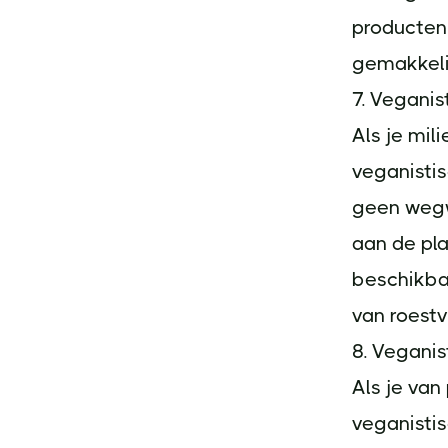
producten 
gemakkeli
7. Veganis
Als je mil
veganistis
geen wegwe
aan de pla
beschikbaa
van roestvr
8. Vegani
Als je van
veganistis