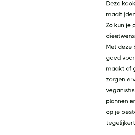
Deze kook
maaltijden
Zo kun je 
dieetwense
Met deze 
goed voorb
maakt of 
zorgen erv
veganistis
plannen e
op je best
tegelijkert