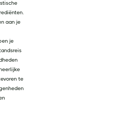
stische
rediënten.
en aan je
ben je
tandsreis
gdheden
heerlijke
tevoren te
egenheden
 en