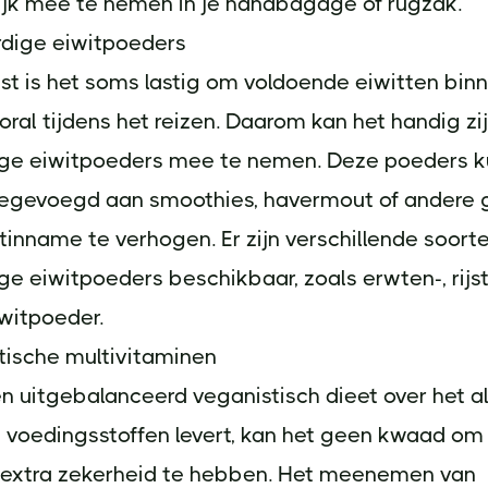
jk mee te nemen in je handbagage of rugzak.
rdige eiwitpoeders
st is het soms lastig om voldoende eiwitten bin
ooral tijdens het reizen. Daarom kan het handig z
ige eiwitpoeders mee te nemen. Deze poeders 
egevoegd aan smoothies, havermout of andere 
tinname te verhogen. Er zijn verschillende soort
ge eiwitpoeders beschikbaar, zoals erwten-, rijst
witpoeder.
tische multivitaminen
n uitgebalanceerd veganistisch dieet over het 
 voedingsstoffen levert, kan het geen kwaad om 
n extra zekerheid te hebben. Het meenemen van