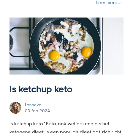
“Is r
Lees verder
Is ketchup keto
Lonneke
03 feb 2024
Is ketchup keto? Keto, ook wel bekend als het
ketogene dieet, is een populair dieet dat zich richt