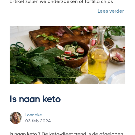
artikel zullen we onderzoeken of tortilla chips
“Zijn
Lees verder
Is naan keto
Lonneke
03 feb 2024
Is naan keto ? De keto-dieet trend is de afgelopen