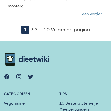
mosterd
“Is 
Lees verder
Berichten
1
2
3
…
10
Volgende pagina
paginering
Footer
dieetwiki
Facebook
Instagram
Twitter
CATEGORIEËN
TIPS
Veganisme
10 Beste Glutenvrije
Meelvervangers