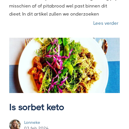
misschien af of pitabrood wel past binnen dit
dieet. In dit artikel zullen we onderzoeken
“Is p
Lees verder
Is sorbet keto
Lonneke
03 feb 2024