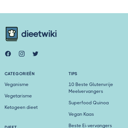
Footer
dieetwiki
Facebook
Instagram
Twitter
CATEGORIEËN
TIPS
Veganisme
10 Beste Glutenvrije
Meelvervangers
Vegetarisme
Superfood Quinoa
Ketogeen dieet
Vegan Kaas
Beste Ei-vervangers
DIEET