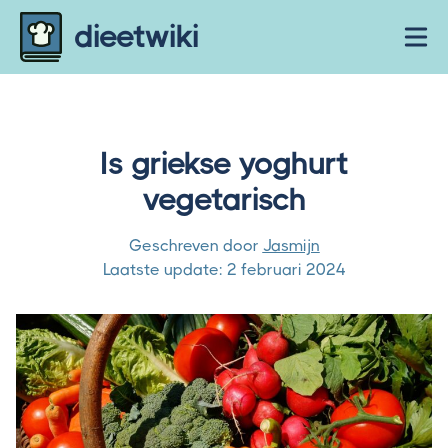
Skip to content
dieetwiki
Ope
Is griekse yoghurt
vegetarisch
Geschreven door
Jasmijn
Laatste update:
2 februari 2024