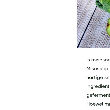
Is misoso
Misosoep i
hartige s
ingrediën
gefermente
Hoewel mi