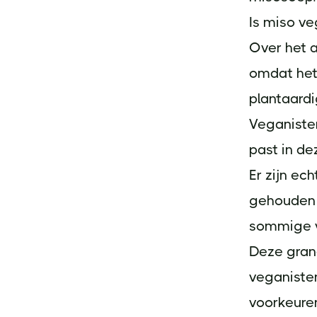
Is miso ve
Over het 
omdat het 
plantaardi
Veganisten
past in dez
Er zijn e
gehouden b
sommige va
Deze gran
veganiste
voorkeure