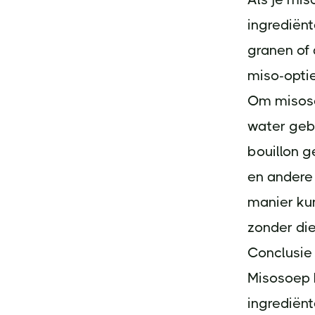
ingrediënt
granen of 
miso-optie
Om misoso
water gebr
bouillon g
en andere
manier ku
zonder die
Conclusie
Misosoep k
ingrediënt