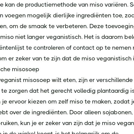
e kan de productiemethode van miso variëren.
n voegen mogelijk dierlijke ingrediënten toe, zoal
ren, om de smaak te verbeteren. Deze toevoegi
iso niet langer veganistisch. Het is daarom be
ëntenlijst te controleren of contact op te nemen
om er zeker van te zijn dat de miso veganistisch i
sche misosoep
 veganist misosoep wilt eten, zijn er verschillend
te zorgen dat het gerecht volledig plantaardig is
 je ervoor kiezen om zelf miso te maken, zodat j
ebt over de ingrediënten. Door alleen sojabonen,
ruiken, kun je er zeker van zijn dat je miso vegani
o in de winkel koopt, is het belangrijk om de