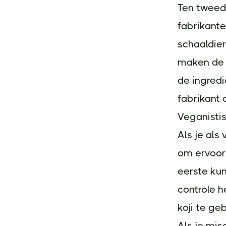
Ten tweed
fabrikante
schaaldie
maken de m
de ingredi
fabrikant 
Veganisti
Als je als
om ervoor 
eerste kun
controle h
koji te geb
Als je mis