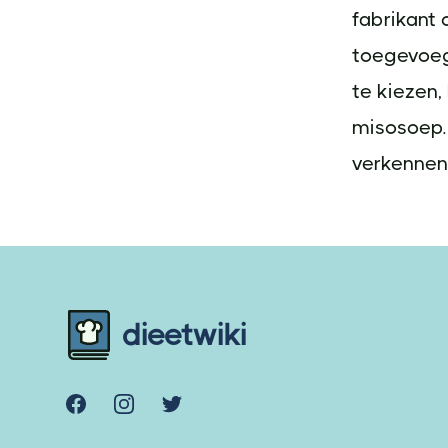
fabrikant 
toegevoeg
te kiezen,
misosoep.
verkennen
Footer
dieetwiki
Facebook
Instagram
Twitter