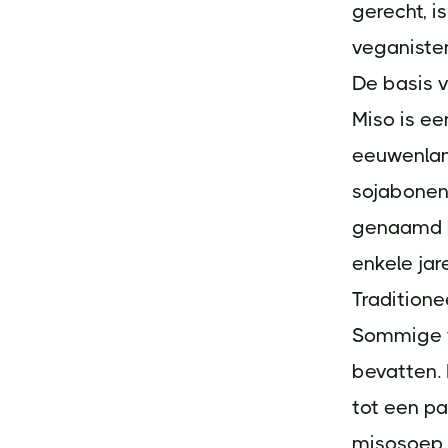
gerecht, i
veganiste
De basis 
Miso is ee
eeuwenlan
sojabonen
genaamd k
enkele jar
Traditione
Sommige va
bevatten.
tot een pa
misosoep.