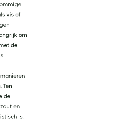
 Sommige
s vis of
ngen
langrijk om
 met de
s.
e manieren
. Ten
e de
 zout en
stisch is.