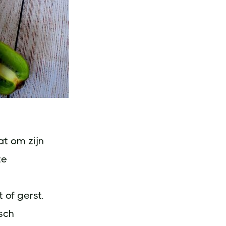
at om zijn
te
 of gerst.
sch