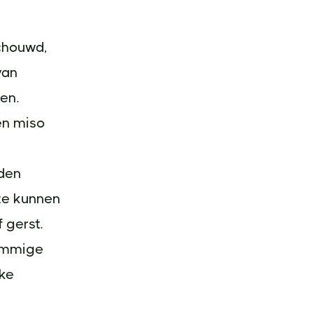
chouwd,
van
en.
en miso
rden
ste kunnen
 gerst.
sommige
jke