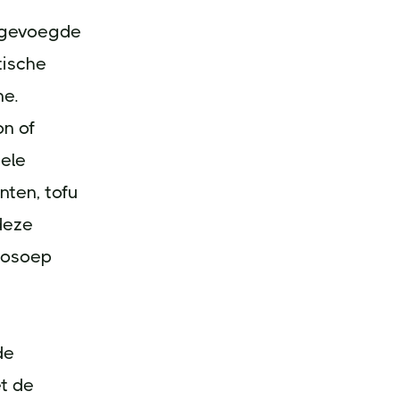
oegevoegde
tische
ne.
on of
nele
nten, tofu
deze
sosoep
de
et de