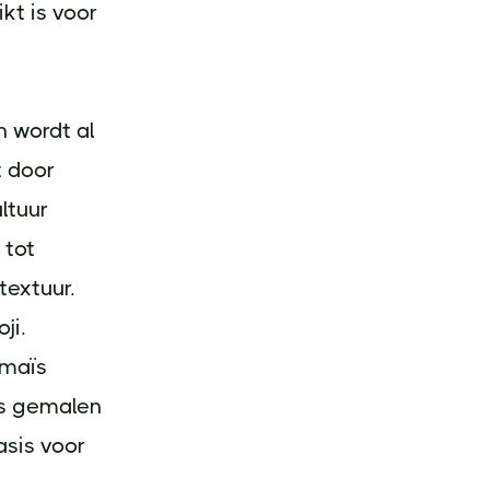
kt is voor
n wordt al
 door
ltuur
 tot
textuur.
ji.
 maïs
ns gemalen
asis voor