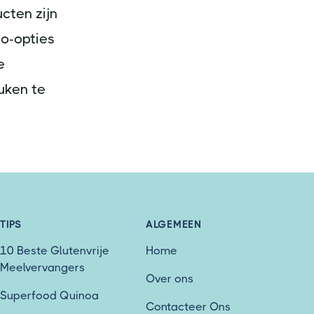
ucten zijn
so-opties
e
uken te
TIPS
ALGEMEEN
10 Beste Glutenvrije
Home
Meelvervangers
Over ons
Superfood Quinoa
Contacteer Ons