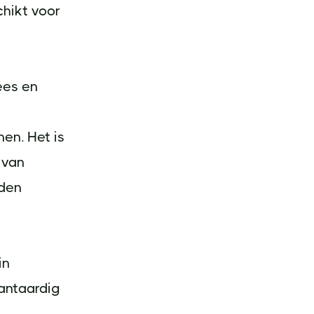
chikt voor
ees en
en. Het is
 van
rden
in
lantaardig