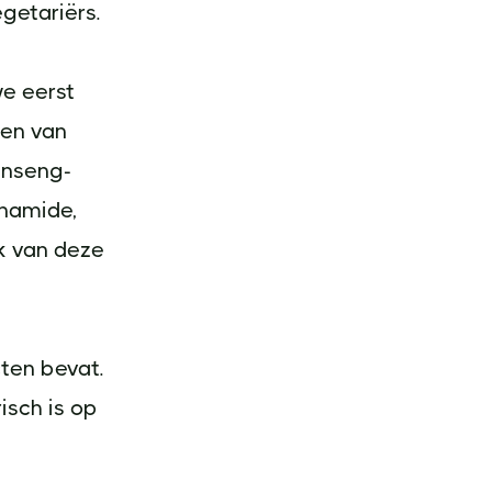
getariërs.
e eerst
ten van
ginseng-
inamide,
k van deze
cten bevat.
isch is op