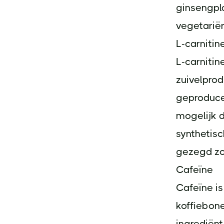
ginsengpla
vegetariër
L-carnitin
L-carnitin
zuivelprod
geproducee
mogelijk d
synthetisc
gezegd zon
Cafeïne
Cafeïne is
koffiebone
ingrediënt