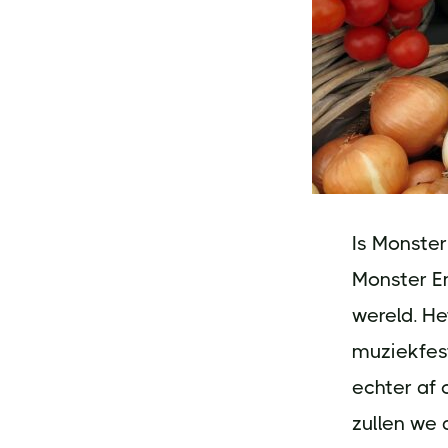
Is Monste
Monster En
wereld. H
muziekfest
echter af 
zullen we