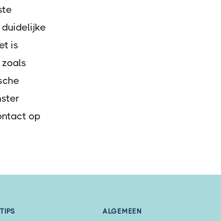
ste
 duidelijke
et is
 zoals
ische
nster
ontact op
TIPS
ALGEMEEN