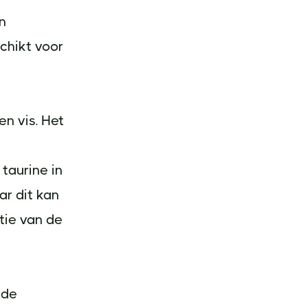
n
schikt voor
en vis. Het
taurine in
ar dit kan
tie van de
 de