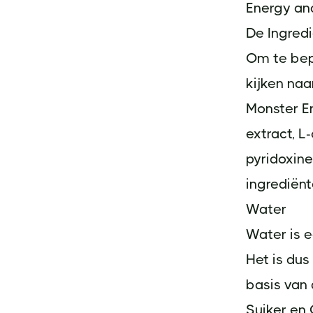
Energy ana
De Ingred
Om te bep
kijken naa
Monster En
extract, L
pyridoxin
ingrediënt
Water
Water is e
Het is dus
basis van 
Suiker en