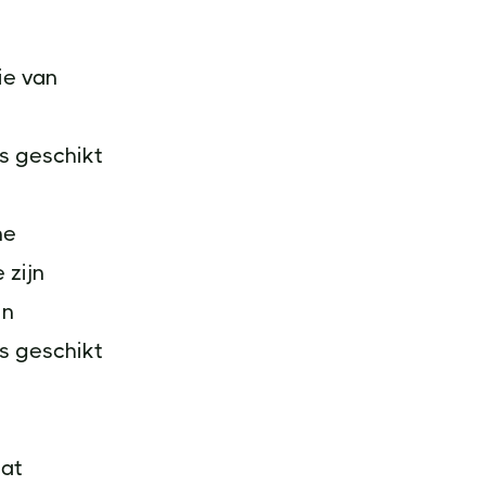
ie van
s geschikt
ne
 zijn
in
s geschikt
dat