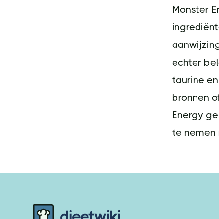
Monster E
ingrediënt
aanwijzing
echter be
taurine en
bronnen of
Energy ges
te nemen 
Footer
dieetwiki