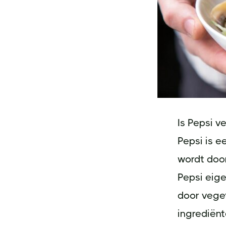
Is Pepsi v
Pepsi is e
wordt doo
Pepsi eige
door veget
ingrediënt