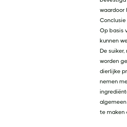
waardoor h
Conclusie
Op basis v
kunnen we
De suiker,
worden geb
dierlijke 
nemen met 
ingrediënte
algemeen 
te maken o