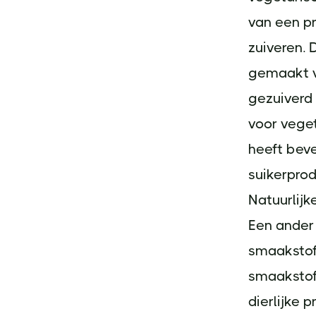
van een p
zuiveren. 
gemaakt va
gezuiverd 
voor veget
heeft beve
suikerprod
Natuurlij
Een ander 
smaakstof
smaakstoff
dierlijke