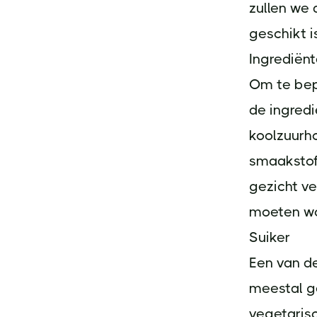
zullen we 
geschikt i
Ingrediënt
Om te bepa
de ingredi
koolzuurho
smaakstoff
gezicht ve
moeten wo
Suiker
Een van de
meestal ge
vegetarisc