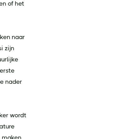
en of het
jken naar
i zijn
urlijke
eerste
ie nader
iker wordt
nature
ik maken