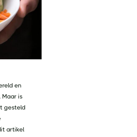
ereld en
 Maar is
dt gesteld
e
t artikel