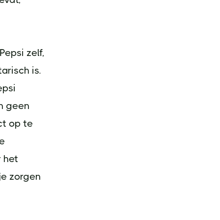
epsi zelf,
risch is.
epsi
en geen
ct op te
ke
r het
je zorgen