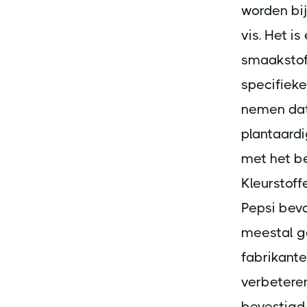
worden bij
vis. Het i
smaakstoff
specifieke
nemen dat 
plantaardi
met het be
Kleurstoff
Pepsi beva
meestal g
fabrikante
verbeteren
bevestigd 