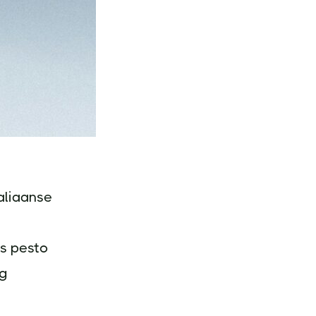
taliaanse
is pesto
ag