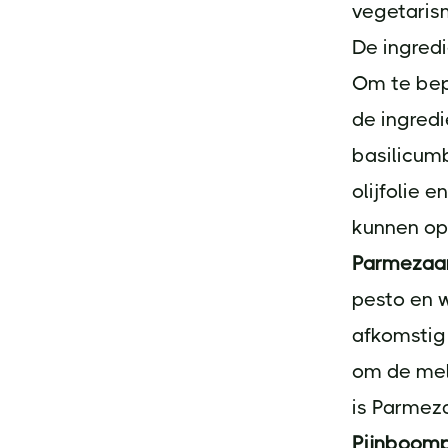
vegetaris
De ingred
Om te bepa
de ingredi
basilicum
olijfolie 
kunnen op
Parmezaan
pesto en w
afkomstig 
om de mel
is Parmeza
Pijnboomp