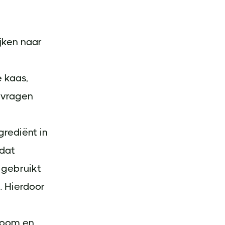
jken naar
 kaas,
e vragen
rediënt in
 dat
 gebruikt
. Hierdoor
boom en