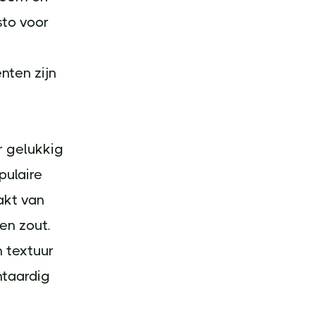
sto voor
nten zijn
er gelukkig
pulaire
akt van
en zout.
 textuur
ntaardig