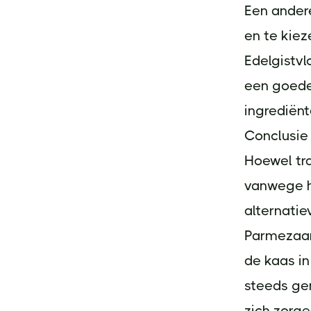
Een ander
en te kiez
Edelgistv
een goede 
ingrediën
Conclusie
Hoewel tr
vanwege he
alternatie
Parmezaan
de kaas in
steeds ge
zich zorge