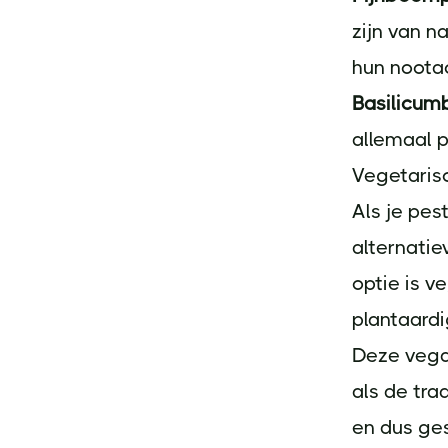
zijn van n
hun noota
Basilicumb
allemaal p
Vegetaris
Als je pes
alternati
optie is 
plantaardi
Deze vega
als de tra
en dus ges