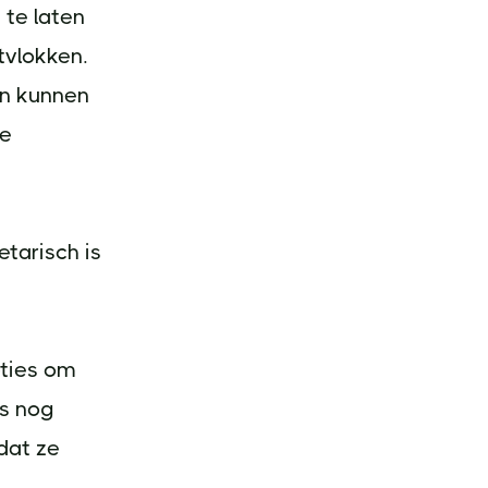
 te laten
tvlokken.
en kunnen
ke
tarisch is
pties om
rs nog
dat ze