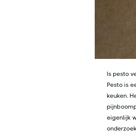
Is pesto v
Pesto is e
keuken. He
pijnboompi
eigenlijk 
onderzoek