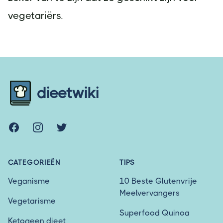
vegetariërs.
Footer
dieetwiki
Facebook
Instagram
Twitter
CATEGORIEËN
TIPS
Veganisme
10 Beste Glutenvrije
Meelvervangers
Vegetarisme
Superfood Quinoa
Ketogeen dieet