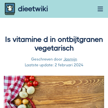
Skip to content
dieetwiki
Ope
Is vitamine d in ontbijtgranen
vegetarisch
Geschreven door
Jasmijn
Laatste update:
2 februari 2024