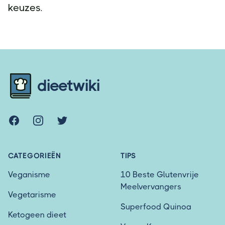
keuzes.
Footer
dieetwiki
Facebook
Instagram
Twitter
CATEGORIEËN
TIPS
Veganisme
10 Beste Glutenvrije
Meelvervangers
Vegetarisme
Superfood Quinoa
Ketogeen dieet