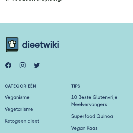
Footer
dieetwiki
Facebook
Instagram
Twitter
CATEGORIEËN
TIPS
Veganisme
10 Beste Glutenvrije
Meelvervangers
Vegetarisme
Superfood Quinoa
Ketogeen dieet
Vegan Kaas