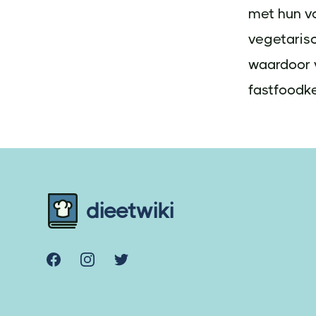
met hun v
vegetarisc
waardoor 
fastfoodk
Footer
dieetwiki
Facebook
Instagram
Twitter