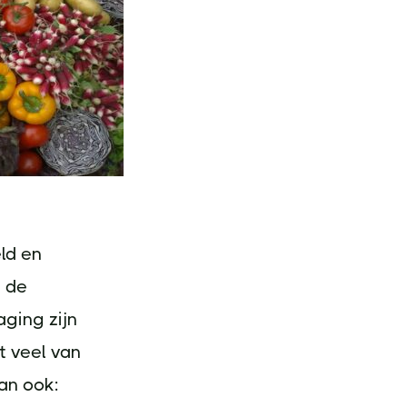
ld en
k de
aging zijn
t veel van
an ook: