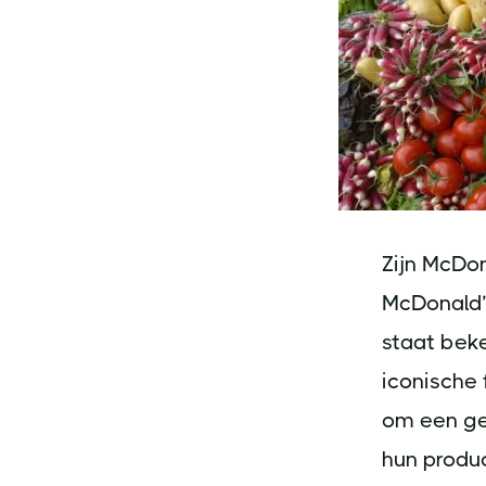
Zijn McDon
McDonald’s
staat beke
iconische 
om een ges
hun produc