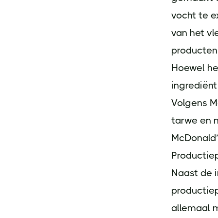
vocht te e
van het v
producten 
Hoewel he
ingrediënt 
Volgens M
tarwe en m
McDonald’s
Productiep
Naast de i
productiep
allemaal m