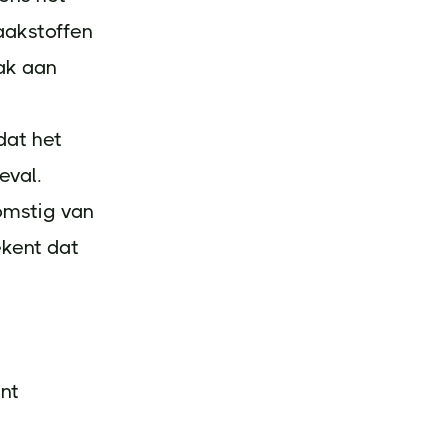
aakstoffen
ak aan
dat het
eval.
omstig van
ekent dat
int