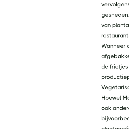
vervolgens
gesneden.
van planta
restaurant
Wanneer de
afgebakken
de frietje
productiep
Vegetaris
Hoewel McD
ook andere
bijvoorbe
plantaardi