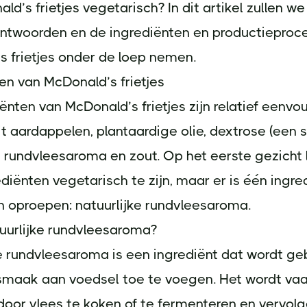
ald’s frietjes vegetarisch? In dit artikel zullen w
ntwoorden en de ingrediënten en productieproc
 frietjes onder de loep nemen.
en van McDonald’s frietjes
ënten van McDonald’s frietjes zijn relatief eenvou
t aardappelen, plantaardige olie, dextrose (een su
e rundvleesaroma en zout. Op het eerste gezicht l
diënten vegetarisch te zijn, maar er is één ingre
n oproepen: natuurlijke rundvleesaroma.
uurlijke rundvleesaroma?
e rundvleesaroma is een ingrediënt dat wordt ge
smaak aan voedsel toe te voegen. Het wordt va
oor vlees te koken of te fermenteren en vervolg