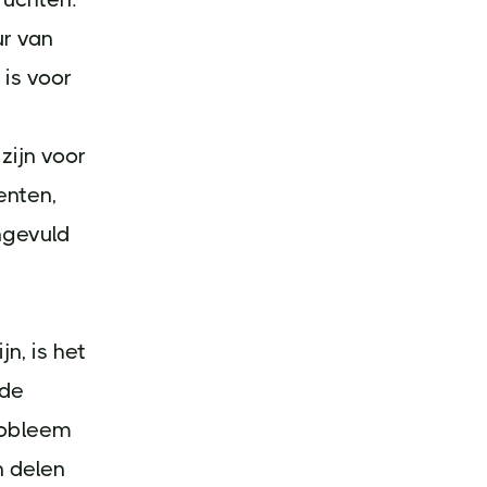
r van
 is voor
zijn voor
enten,
ngevuld
n, is het
fde
probleem
n delen