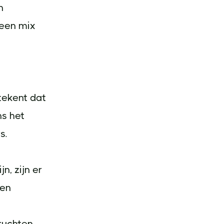
n
 een mix
tekent dat
ns het
s.
n, zijn er
den
ruchten.