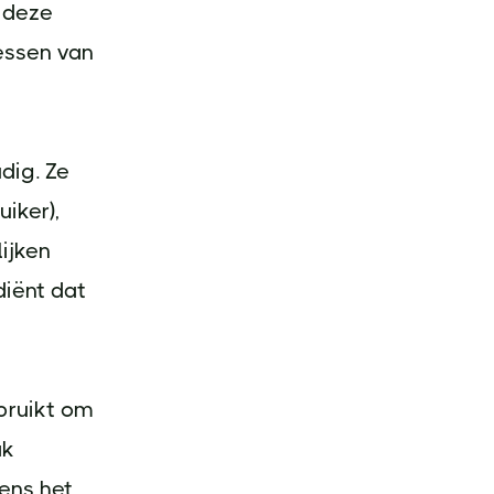
e deze
essen van
dig. Ze
iker),
ijken
diënt dat
bruikt om
ak
ens het