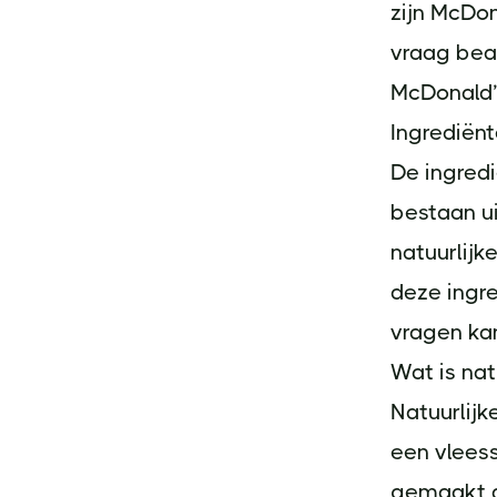
zijn McDon
vraag bea
McDonald’s
Ingrediënt
De ingredi
bestaan ui
natuurlijk
deze ingre
vragen ka
Wat is nat
Natuurlijk
een vlees
gemaakt d