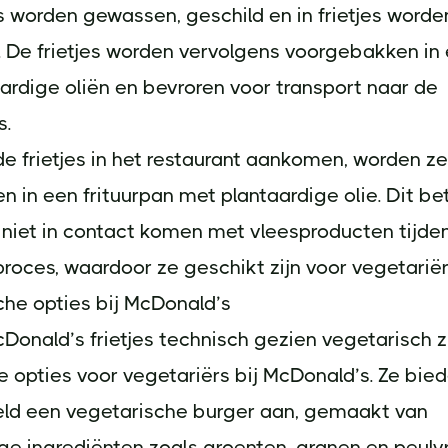
 worden gewassen, geschild en in frietjes worde
 De frietjes worden vervolgens voorgebakken in
ardige oliën en bevroren voor transport naar de
s.
 frietjes in het restaurant aankomen, worden ze
 in een frituurpan met plantaardige olie. Dit be
s niet in contact komen met vleesproducten tijde
roces, waardoor ze geschikt zijn voor vegetariër
che opties bij McDonald’s
onald’s frietjes technisch gezien vegetarisch zij
 opties voor vegetariërs bij McDonald’s. Ze bie
eld een vegetarische burger aan, gemaakt van
ge ingrediënten zoals groenten, granen en peulv