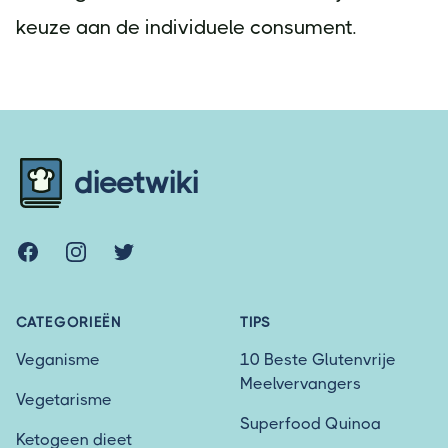
keuze aan de individuele consument.
Footer
dieetwiki
Facebook
Instagram
Twitter
CATEGORIEËN
TIPS
Veganisme
10 Beste Glutenvrije
Meelvervangers
Vegetarisme
Superfood Quinoa
Ketogeen dieet